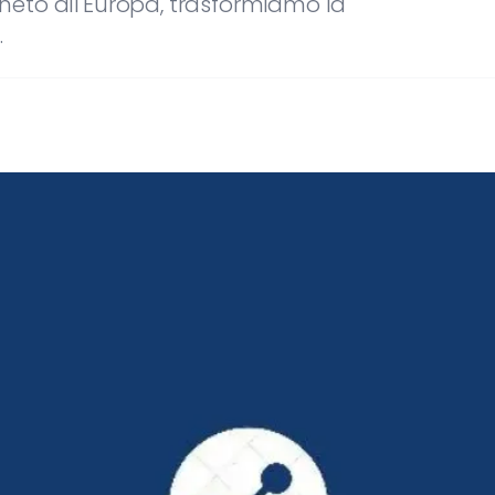
eneto all'Europa, trasformiamo la
.