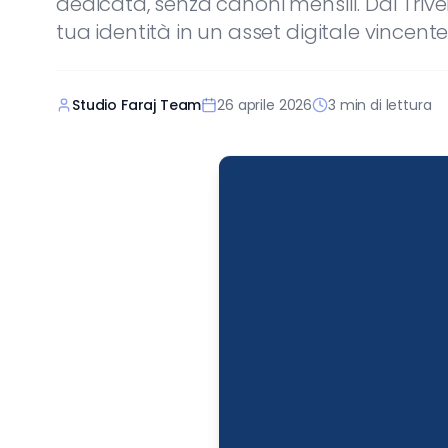
dedicata, senza canoni mensili. Dal Triv
tua identità in un asset digitale vincente
Studio Faraj Team
26 aprile 2026
3
min di lettura