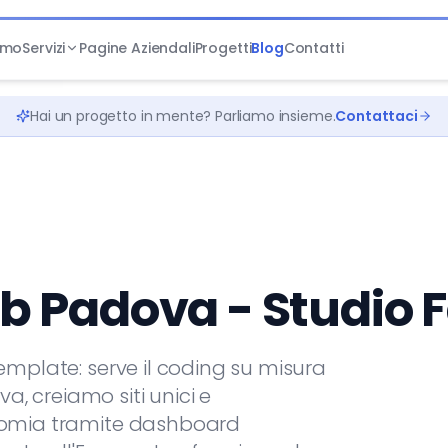
amo
Servizi
Pagine Aziendali
Progetti
Blog
Contatti
Hai un progetto in mente? Parliamo insieme.
Contattaci
b Padova - Studio F
template: serve il coding su misura
va, creiamo siti unici e
onomia tramite dashboard