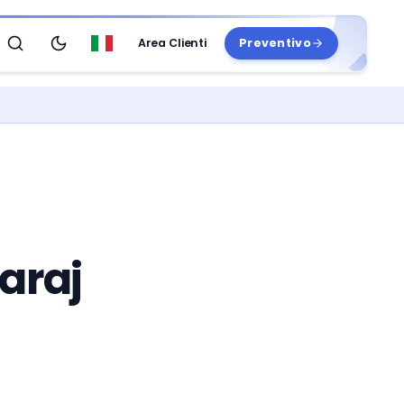
Area Clienti
Preventivo
Search
Passa al tema scuro
Italiano
araj