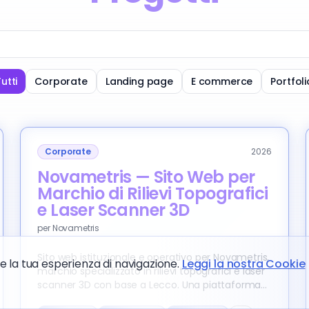
utti
Corporate
Landing page
E commerce
Portfoli
Corporate
2026
Novametris — Sito Web per
Marchio di Rilievi Topografici
e Laser Scanner 3D
per
Novametris
Sito web istituzionale e operativo per Novametris,
re la tua esperienza di navigazione.
Leggi la nostra Cookie
marchio specializzato in rilievi topografici e laser
scanner 3D con base a Lecco. Una piattaforma
costruita su misura per le esigenze del marchio: