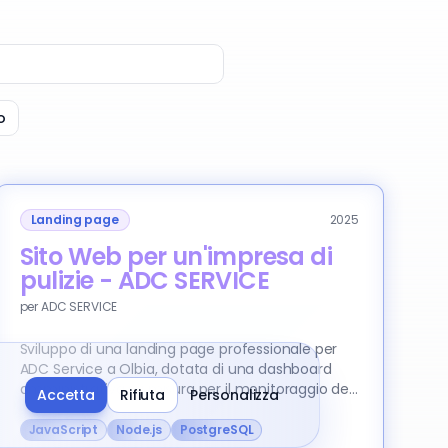
o
Landing page
2025
Sito Web per un'impresa di
pulizie - ADC SERVICE
per
ADC SERVICE
Sviluppo di una landing page professionale per
ADC Service a Olbia, dotata di una dashboard
amministrativa su misura per il monitoraggio dei
Accetta
Rifiuta
Personalizza
lead e un ecosistema SEO di ultima generazione.
Il sito non è solo ottimizzato per i motori di
JavaScript
Node.js
PostgreSQL