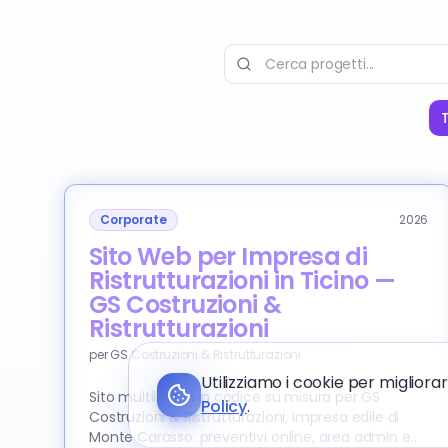
T
Corporate
2026
Sito Web per Impresa di
Ristrutturazioni in Ticino —
GS Costruzioni &
Ristrutturazioni
per
GS Costruzioni & Ristrutturazioni
Utilizziamo i cookie per migliora
Sito multilingua in codice su misura per GS
Policy
.
Costruzioni & Ristrutturazioni, impresa edile di
Monte Carasso: preventivi online, area admin e