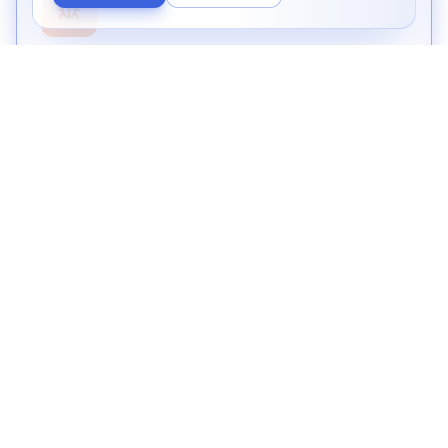
Bug Fixing
Risoluzione rapida di bug e problemi tecnici con
priorità basata sulla severità.
Supporto Dedicato
Team di supporto disponibile via email, ticket
system e telefono.