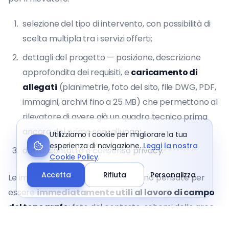
selezione del tipo di intervento, con possibilità di
scelta multipla tra i servizi offerti;
dettagli del progetto — posizione, descrizione
approfondita dei requisiti, e
caricamento di
allegati
(planimetrie, foto del sito, file DWG, PDF,
immagini, archivi fino a 25 MB) che permettono al
rilevatore di avere già un quadro tecnico prima
ancora del primo sopralluogo;
Utilizziamo i cookie per migliorare la tua
esperienza di navigazione.
Leggi la nostra
dati di contatto e consenso privacy.
Cookie Policy
.
Accetta
Rifiuta
Personalizza
Le immagini caricate dal cliente sono pensate per
essere
immediatamente utili al lavoro di campo
del topografo
: foto del contesto, schemi delle aree
da rilevare, planimetrie esistenti. Questo riduce i