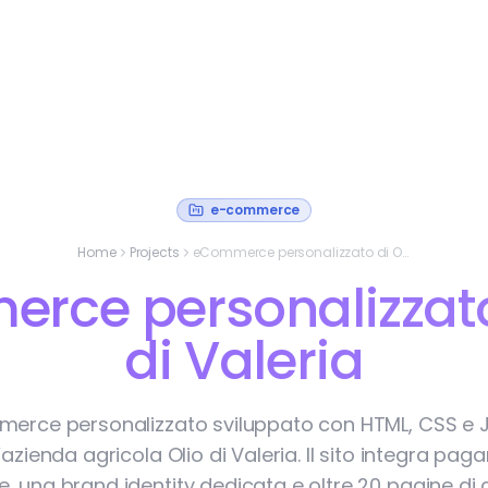
e-commerce
Home
Projects
eCommerce personalizzato di Olio di Valeria
rce personalizzato 
di Valeria
erce personalizzato sviluppato con HTML, CSS e J
’azienda agricola Olio di Valeria. Il sito integra pag
e, una brand identity dedicata e oltre 20 pagine di 