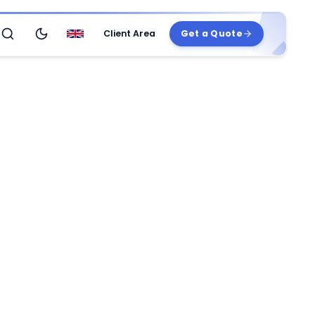
Client Area
Get a Quote
Search
Switch to dark theme
English