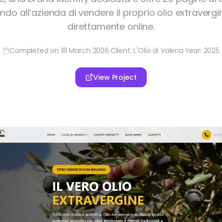
do all’azienda di vendere il proprio olio extravergin
direttamente online.
Completed on 18 March 2026
·
Client: L'Olio di Valeria
·
Year: 2025
View Project