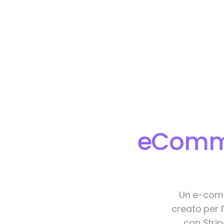
eComme
Un e-comm
creato per l
con Strip