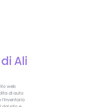
i Ali
Sito web
dita di auto
l’inventario
 dal sito e