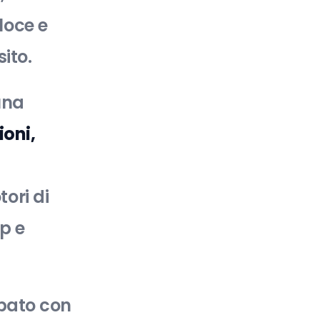
loce e
sito.
una
ioni,
ori di
op e
uppato con