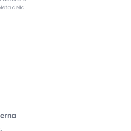
leta della
derna
e
,