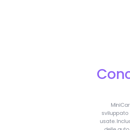
Conc
MiniCar
sviluppato 
usate. Incl
delle auto