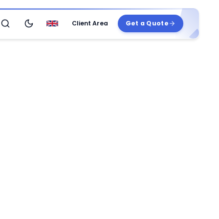
Client Area
Get a Quote
Search
Switch to dark theme
English