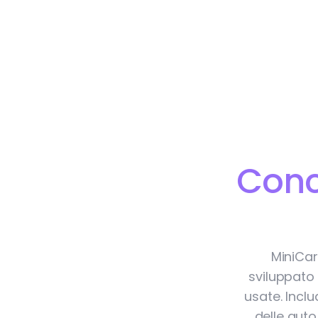
Conc
MiniCar
sviluppato 
usate. Incl
delle auto