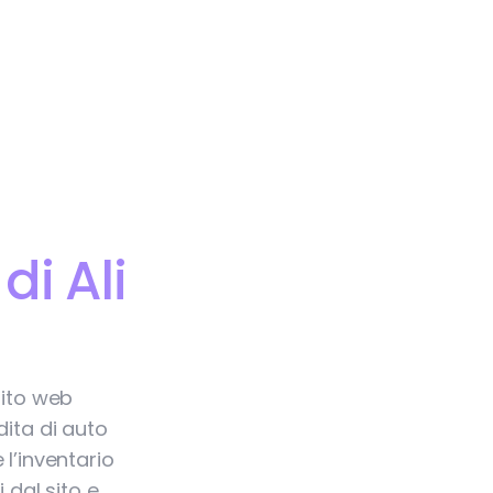
i Ali
Sito web
dita di auto
l’inventario
 dal sito e