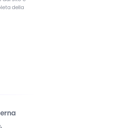
leta della
derna
e
,