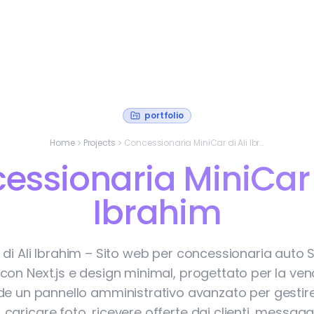
portfolio
Home
Projects
Concessionaria MiniCar di Ali Ibrahim
essionaria MiniCar d
Ibrahim
 di Ali Ibrahim – Sito web per concessionaria auto 
con Next.js e design minimal, progettato per la ven
ude un pannello amministrativo avanzato per gestire 
, caricare foto, ricevere offerte dai clienti, messaggi