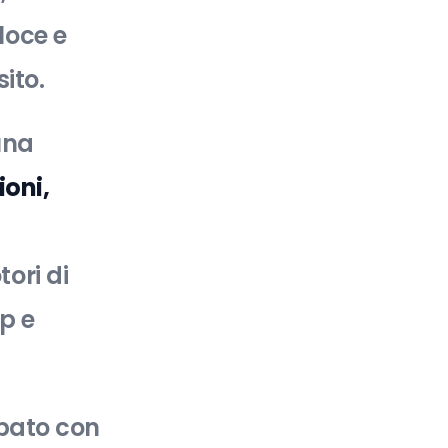
loce e
sito.
una
ioni,
ori di
op e
uppato con